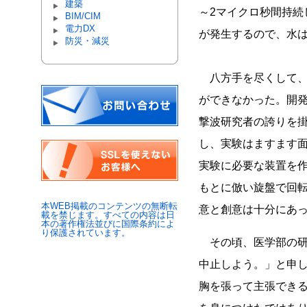
建築
～2マイクロ秒間持
BIM/CIM
電力DX
が発生するので、水
防災・減災
八方手を尽くして、
ができなかった。開
撃波研究者の誇りを
し、実験はますます
実験に必要な装置を
もとに倣い旋盤で回
本WEB掲載のコンテンツの無断転
意と創意は十分にあ
載を禁じます。すべての内容は日
本の著作権法並びに国際条約によ
り保護されています。
その頃、医学部の研
中止しよう。」と申
胸を張って主張でき