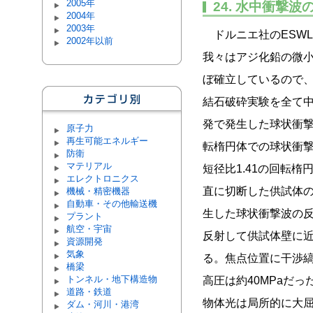
2005年
24. 水中衝撃
2004年
2003年
ドルニエ社のESW
2002年以前
我々はアジ化鉛の微
ぼ確立しているので
結石破砕実験を全て中
発で発生した球状衝撃
原子力
再生可能エネルギー
転楕円体での球状衝撃
防衛
マテリアル
短径比1.41の回転楕
エレクトロニクス
直に切断した供試体の
機械・精密機器
自動車・その他輸送機
生した球状衝撃波の
プラント
航空・宇宙
反射して供試体壁に
資源開発
気象
る。焦点位置に干渉
橋梁
トンネル・地下構造物
高圧は約40MPaだっ
道路・鉄道
物体光は局所的に大
ダム・河川・港湾