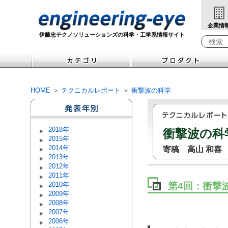
企業情
伊藤忠テクノソリューションズの科学・工学系情報サイト
検索キ
HOME
＞
テクニカルレポート
＞
衝撃波の科学
2018年
衝撃波の科
2015年
2014年
寄稿 高山 和喜
2013年
2012年
2011年
2010年
第4回：衝撃
2009年
2008年
2007年
2006年