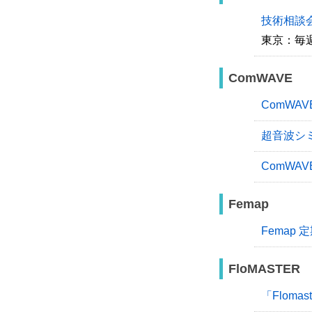
技術相談会
東京：毎
ComWAVE
ComWA
超音波シ
ComW
Femap
Femap
FloMASTER
「Flom