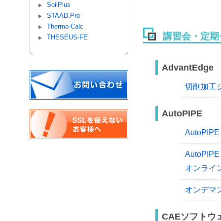
SoilPlus
STAAD.Pro
Thermo-Calc
講習会・定期
THESEUS-FE
AdvantEdge
切削加工
AutoPIPE
AutoPIP
AutoPI
オンライ
オンデマ
CAEソフトウ