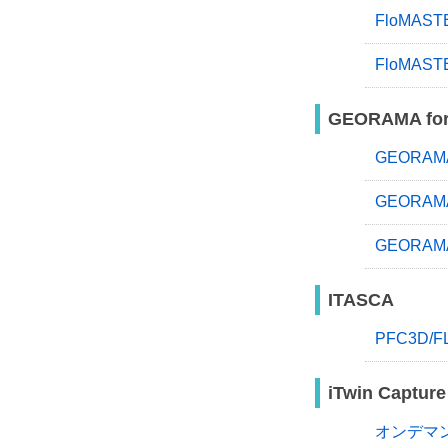
FloMA
FloMA
GEORAMA for 
GEORA
GEORA
GEORA
ITASCA
PFC3D/
iTwin Capture
オンデマ