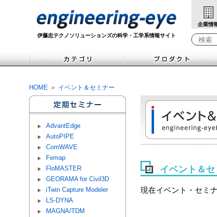
企業情
伊藤忠テクノソリューションズの科学・工学系情報サイト
検索キ
HOME
＞
イベント＆セミナー
AdvantEdge
AutoPIPE
ComWAVE
Femap
イベント＆セ
FloMASTER
GEORAMA for Civil3D
iTwin Capture Modeler
現在イベント・セミ
LS-DYNA
MAGNA/TDM