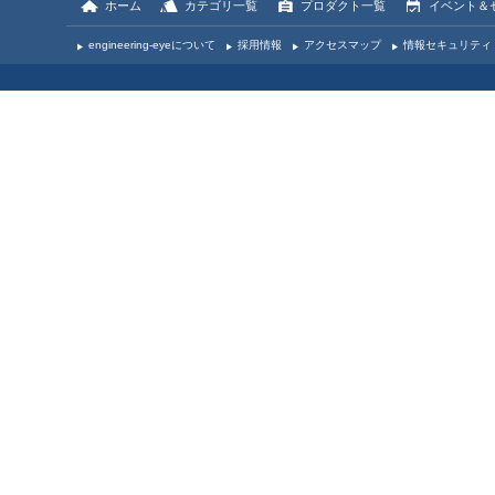
ホーム
カテゴリ一覧
プロダクト一覧
イベント＆
engineering-eyeについて
採用情報
アクセスマップ
情報セキュリティ