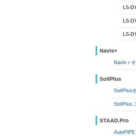
LS
LS-
LS-
Navis+
Navis
SoilPlus
SoilP
SoilPl
STAAD.Pro
AutoPIP