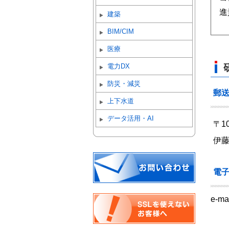
進
建築
BIM/CIM
医療
電力DX
防災・減災
郵
上下水道
データ活用・AI
〒1
伊藤
電
e-ma