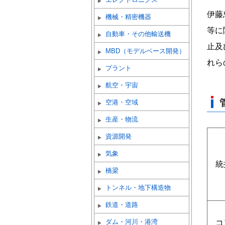
伊藤
機械・精密機器
等に
自動車・その他輸送機
止及
MBD（モデルベース開発）
れら
プラント
航空・宇宙
空港・空域
生産・物流
資源開発
気象
統
橋梁
トンネル・地下構造物
鉄道・道路
ダム・河川・港湾
コ