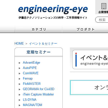
企業情
伊藤忠テクノソリューションズの科学・工学系情報サイト
Write yo
HOME
＞
イベント＆セミナー
AdvantEdge
AutoPIPE
ComWAVE
Femap
FloMASTER
オン
GEORAMA for Civil3D
iTwin Capture Modeler
LS-DYNA
MAGNA/TDM