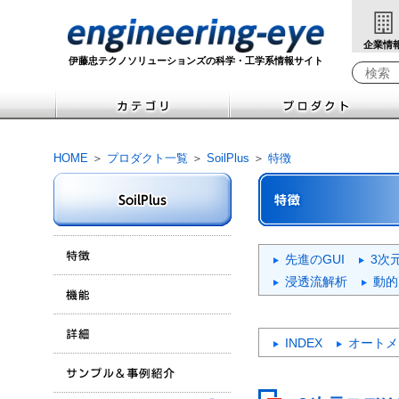
企業情
伊藤忠テクノソリューションズの科学・工学系情報サイト
検索キ
HOME
＞
プロダクト一覧
＞
SoilPlus
＞
特徴
先進のGUI
3次
浸透流解析
動的
INDEX
オートメ