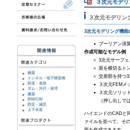
３次元モデリ
３次元モデリン
3次元モデリング機能
ブーリアン演
作成可能なモデル例
3次元サーフ
面を横切るト
橋梁
交差部を持つ
トンネル・地下構造物
鉄道・道路
３次元FEMメ
ダム・河川・港湾
３次元ソリッ
建築
BIM/CIM
（押し出しで
防災・減災
上下水道
ハイエンドのCADと同等
ァイルを並べて、その
面を作成できます。