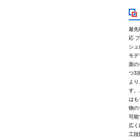
最先
応 
シュ
モデ
面の
つ3
より
す。
はも
物の
可能
広く
工段