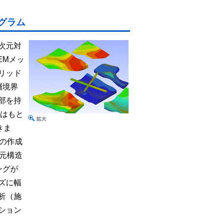
ログラム
次元対
EMメッ
リッド
層境界
部を持
ュはもと
きま
の作成
元構造
ングが
ズに幅
析（施
ション