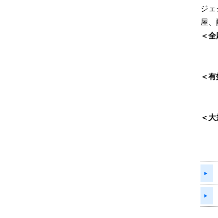
ジェ
屋、
＜全
＜有
＜大