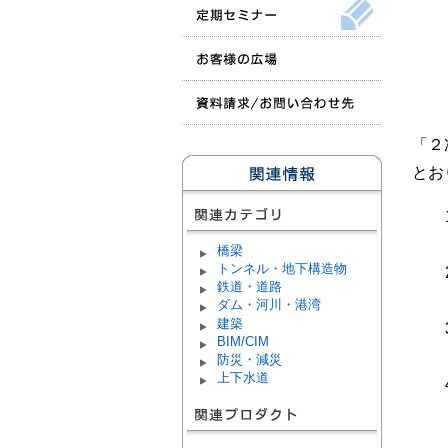
「２
とお
橋梁
トンネル・地下構造物
鉄道・道路
ダム・河川・港湾
建築
BIM/CIM
防災・減災
上下水道