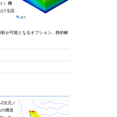
ント）機
における設
)解析が可能となるオプション。静的解
る2次元／
防の構造