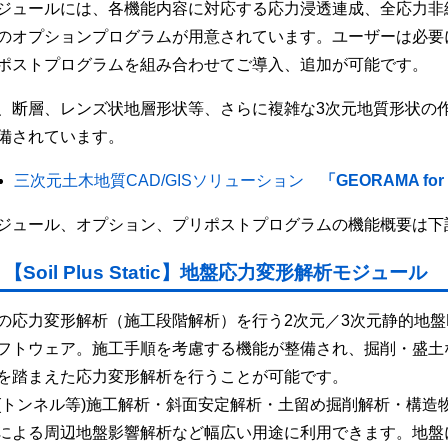
ジュールには、各機能内容に対応する応力浸透連成、全応力非
のオプションプログラムが用意されています。ユーザーは必要
ポストプログラムを組み合わせてご導入、追加が可能です。
、断層、レンズ状地層形状等、さらに複雑な3次元地質形状の
備されています。
三次元土木地質CAD/GISソリューション
「GEORAMA fo
ジュール、オプション、プリポストプログラムの機能概要は下
【Soil Plus Static】地盤応力変形解析モジュール
の応力変形解析（施工段階解析）を行う2次元／3次元静的地盤
フトウェア。施工手順を考慮する機能が整備され、掘削・盛土
を踏まえた応力変形解析を行うことが可能です。
(トンネル等)施工解析・斜面安定解析・土留め掘削解析・構造
による周辺地盤影響解析など幅広い用途に利用できます。地盤