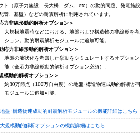
クト（原子力施設、長大橋、ダム、etc）の動的問題、発電施
配管、基盤）などの耐震解析に利用されています。
応力非線形動的解析オプション＞
大規模地震時などにおける、地盤および構造物の非線形を考
ション。動的耐震解析モジュールに追加可能。
効応力非線形動的解析オプション＞
地盤の液状化を考慮した挙動をシミュレートするオプション
能（全応力非線形動的解析オプション必須）。
規模動的解析オプション＞
約30万節点（100万自由度）の地盤･構造物連成動的解析
モジュールに追加可能。
地盤･構造物連成動的耐震解析モジュールの機能詳細はこちら
大規模動的解析オプションの機能詳細はこちら