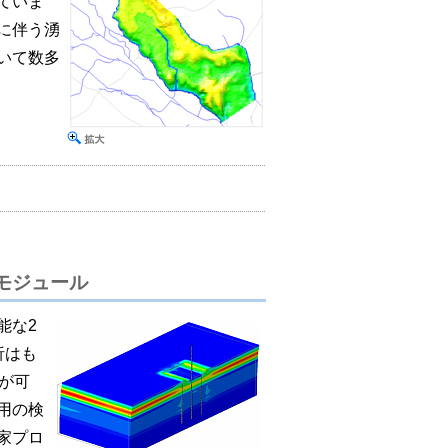
ていま
に伴う湧
いて数多
解析モジュール
能な2
析はも
が可
用の検
家プロ