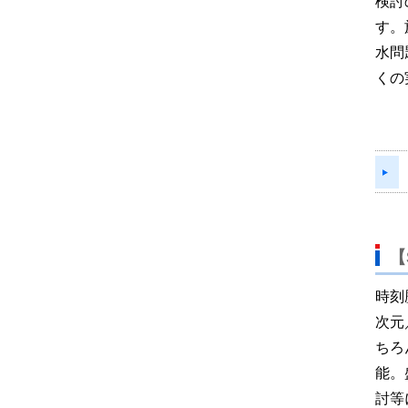
検討
す。
水問
くの
【
時刻
次元
ちろ
能。
討等