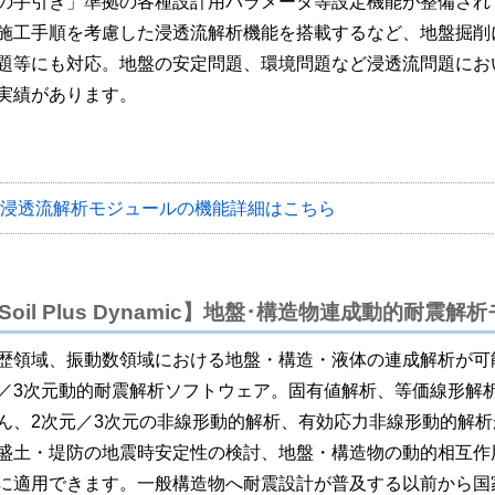
の手引き」準拠の各種設計用パラメータ等設定機能が整備され
施工手順を考慮した浸透流解析機能を搭載するなど、地盤掘削
題等にも対応。地盤の安定問題、環境問題など浸透流問題にお
実績があります。
浸透流解析モジュールの機能詳細はこちら
Soil Plus Dynamic】地盤･構造物連成動的耐震
歴領域、振動数領域における地盤・構造・液体の連成解析が可
／3次元動的耐震解析ソフトウェア。固有値解析、等価線形解
ん、2次元／3次元の非線形動的解析、有効応力非線形動的解析
盛土・堤防の地震時安定性の検討、地盤・構造物の動的相互作
に適用できます。一般構造物へ耐震設計が普及する以前から国