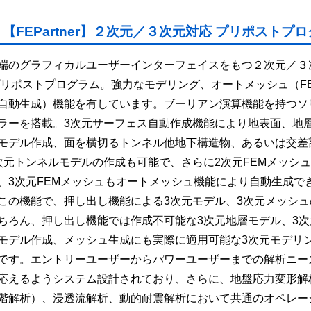
【FEPartner】２次元／３次元対応 プリポストプ
端のグラフィカルユーザーインターフェイスをもつ２次元／３
プリポストプログラム。強力なモデリング、オートメッシュ（F
自動生成）機能を有しています。ブーリアン演算機能を持つソ
ラーを搭載。3次元サーフェス自動作成機能により地表面、地
モデル作成、面を横切るトンネル他地下構造物、あるいは交差
次元トンネルモデルの作成も可能で、さらに2次元FEMメッシ
、3次元FEMメッシュもオートメッシュ機能により自動生成で
この機能で、押し出し機能による3次元モデル、3次元メッシュ
ちろん、押し出し機能では作成不可能な3次元地層モデル、3次
モデル作成、メッシュ生成にも実際に適用可能な3次元モデリ
です。エントリーユーザーからパワーユーザーまでの解析ニー
応えるようシステム設計されており、さらに、地盤応力変形解
階解析）、浸透流解析、動的耐震解析において共通のオペレー