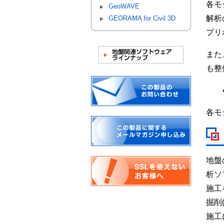
各モ
GeoWAVE
解析
GEORAMA for Civil 3D
プリ
また
も整
各モ
地盤
析ソ
施工
掘削
施工