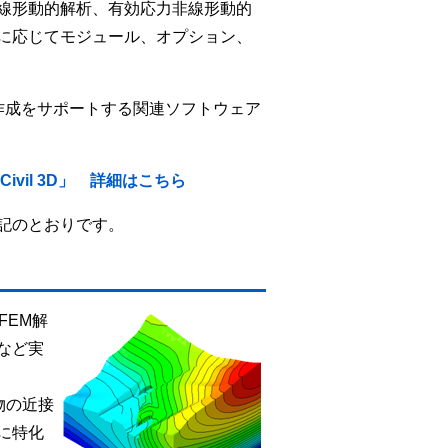
線形動的解析、有効応力非線形動的
に応じてモジュール、オプション、
作成をサポートする関連ソフトウェア
r Civil 3D」 詳細はこちら
記のとおりです。
FEM解
など実
物の近接
に特化