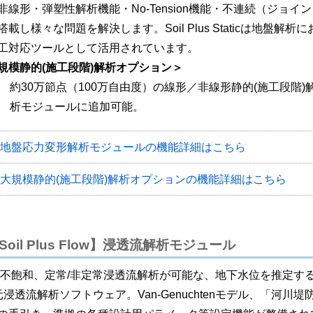
非線形・弾塑性解析機能・No-Tension機能・不連続（ジョイ
搭載し様々な問題を解決します。Soil Plus Staticは地盤解析
工対応ツールとして活用されています。
規模静的(施工段階)解析オプション＞
約30万節点（100万自由度）の線形／非線形静的(施工段階
析モジュールに追加可能。
地盤応力変形解析モジュールの機能詳細はこちら
大規模静的(施工段階)解析オプションの機能詳細はこちら
Soil Plus Flow】浸透流解析モジュール
/不飽和、定常/非定常浸透流解析が可能な、地下水位を推定す
元浸透流解析ソフトウェア。Van-Genuchtenモデル、「河川堤