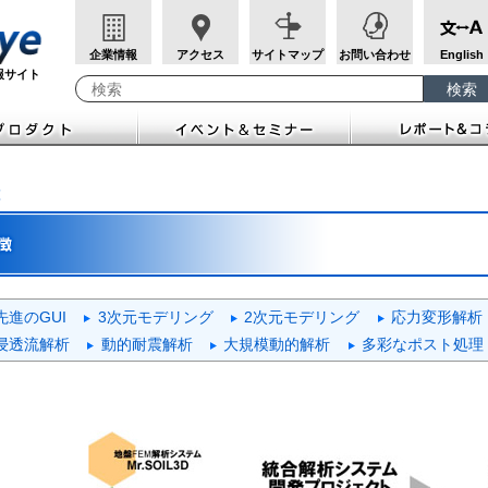
企業情報
アクセス
サイトマップ
お問い合わせ
English
報サイト
検索
検索キーワード入力
徴
先進のGUI
3次元モデリング
2次元モデリング
応力変形解析
浸透流解析
動的耐震解析
大規模動的解析
多彩なポスト処理