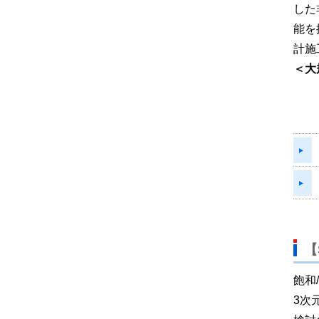
した
能を
計施
＜大
【
飽和
3次