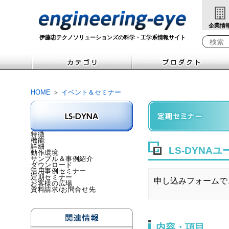
企業情
伊藤忠テクノソリューションズの科学・工学系情報サイト
Write yo
HOME
＞
イベント＆セミナー
特徴
機能
詳細
LS-DYNA
動作環境
サンプル＆事例紹介
ダウンロード
活用事例セミナー
定期セミナー
申し込みフォームで
お客様の広場
資料請求/お問合せ先
内容・項目