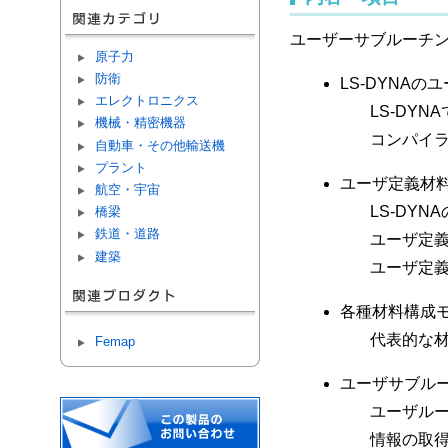
ユーザーサブルーチ
原子力
防衛
LS-DYNA
エレクトロニクス
LS-DY
機械・精密機器
コンパイ
自動車・その他輸送機
プラント
ユーザ定義材
航空・宇宙
LS-DY
橋梁
鉄道・道路
ユーザ定
建築
ユーザ定義
各種材料構成
代表的な材
Femap
ユーザサブル
ユーザルー
情報の取得