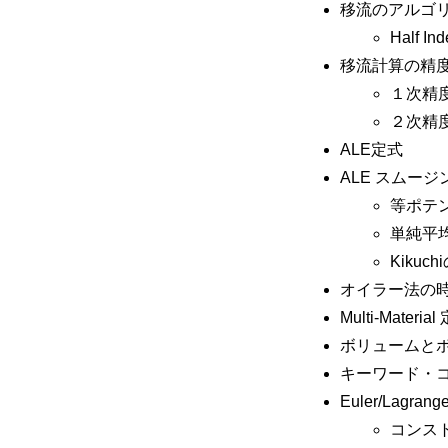
移流のアルゴ
Half In
移流計算の精
１次精
２次精
ALE定式
ALE スムー
等ポテ
単純平
Kiku
オイラー法の
Multi-Materia
ボリュームとボイ
キーワード・
Euler/Lagra
コンス