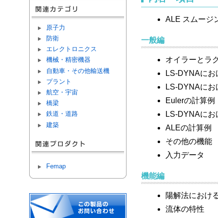
ALE スムー
原子力
防衛
一般編
エレクトロニクス
オイラーとラ
機械・精密機器
自動車・その他輸送機
LS-DYNAに
プラント
LS-DYNA
航空・宇宙
Eulerの計算例
橋梁
LS-DYNAに
鉄道・道路
建築
ALEの計算例
その他の機能
入力データ
Femap
機能編
陽解法におけ
流体の特性