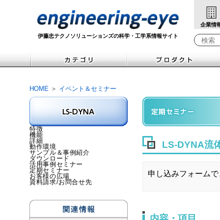
企業情
伊藤忠テクノソリューションズの科学・工学系情報サイト
Write yo
HOME
＞
イベント＆セミナー
特徴
機能
詳細
LS-DYN
動作環境
サンプル＆事例紹介
ダウンロード
活用事例セミナー
定期セミナー
申し込みフォームで
お客様の広場
資料請求/お問合せ先
内容・項目