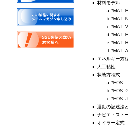
材料モデル
*MAT_E
*MAT_
*MAT_
*MAT_E
*MAT_
*MAT_
エネルギー方
人工粘性
状態方程式
*EOS_
*EOS_
*EOS_
運動の記述法
ナビエ・スト
オイラー定式