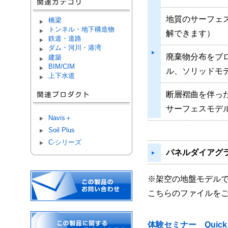
地質のサーフェ
橋梁
トンネル・地下構造物
解できます）
鉄道・道路
ダム・河川・港湾
廃棄物分布をブ
建築
BIM/CIM
ル、ソリッドモ
上下水道
断層褶曲を伴っ
サーフェスモデ
Navis＋
Soil Plus
C-シリーズ
パネルダイアグ
※架空の地盤モデル
こちらのファイルを
体験セミナー Quick 