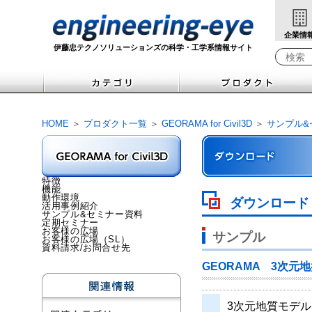
企業情
伊藤忠テクノソリューションズの科学・工学系情報サイト
検索キ
HOME
＞
プロダクト一覧
＞
GEORAMA for Civil3D
＞
サンプル&
特徴
機能
動作環境
ダウンロード
活用事例紹介
サンプル&セミナー資料
定期セミナー
お客様の広場
サンプル
お客様の広場（SL）
資料請求/お問合せ先
GEORAMA 3次元
3次元地質モデル