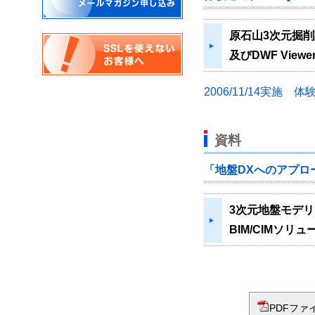
原石山3次元掘削
及びDWF View
2006/11/14実施 体
資料
「地盤DXへのアプローチ
3次元地盤モデリ
BIM/CIMソリ
PDFファ