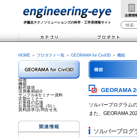
企業情
伊藤忠テクノソリューションズの科学・工学系情報サイト
Write yo
HOME
＞
プロダクト一覧
＞
GEORAMA for Civil3D
＞
機能
特徴
機能
動作環境
GEORAMA 2
活用事例紹介
サンプル&セミナー資料
定期セミナー
お客様の広場
ソルバープログラム
お客様の広場（SL）
資料請求/お問合せ先
また、GEORAMA 
ソルバープログ