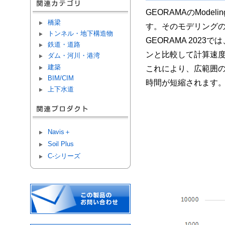
GEORAMAのModel
橋梁
す。そのモデリング
トンネル・地下構造物
GEORAMA 20
鉄道・道路
ンと比較して計算速
ダム・河川・港湾
建築
これにより、広範囲
BIM/CIM
時間が短縮されます
上下水道
Navis＋
Soil Plus
C-シリーズ