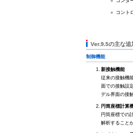
コンタ
コント
Ver.9.5の主な
制御機能
新接触機能
従来の接触機
面での接触設
デル界面の接
円筒座標計算
円筒座標での
解析すること