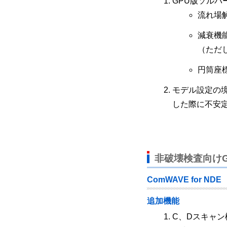
GPU版ソルバ
流れ場
減衰機
（ただ
円筒座
モデル設定の
した際に不安
非破壊検査向けGU
ComWAVE for NDE
追加機能
C、Dスキャン