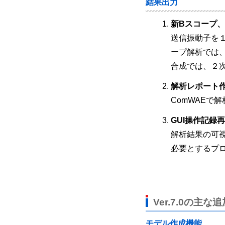
結果出力
新Bスコープ
送信振動子を
ープ解析では
合成では、２
解析レポート
ComWAEで
GUI操作記録
解析結果の可
必要とするプ
Ver.7.0の主な
モデル作成機能