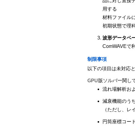
品に対し直接
用する
材料ファイル
初期状態で理
波形データベ
ComWAVE
制限事項
以下の項目は未対応
GPU版ソルバー関し
流れ場解析お
減衰機能のう
（ただし、レ
円筒座標コー