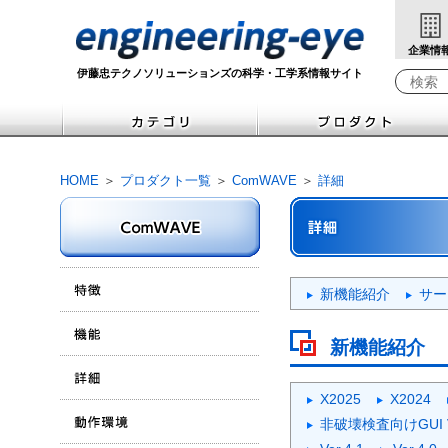
企業情
伊藤忠テクノソリューションズの科学・工学系情報サイト
Write yo
HOME
＞
プロダクト一覧
＞
ComWAVE
＞
詳細
新機能紹介
サー
新機能紹介
X2025
X2024
非破壊検査向けGUI V