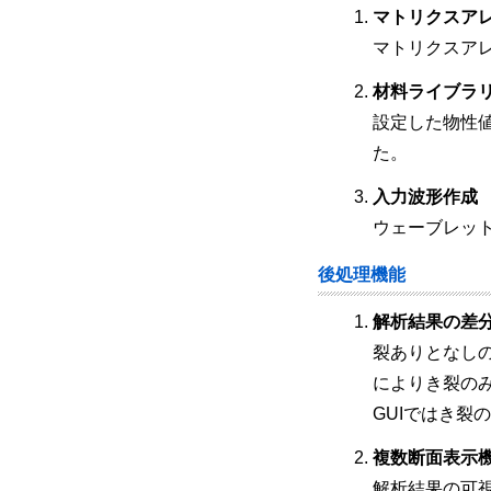
マトリクスア
マトリクスア
材料ライブラ
設定した物性
た。
入力波形作成
ウェーブレット
後処理機能
解析結果の差
裂ありとなし
によりき裂の
GUIではき
複数断面表示
解析結果の可