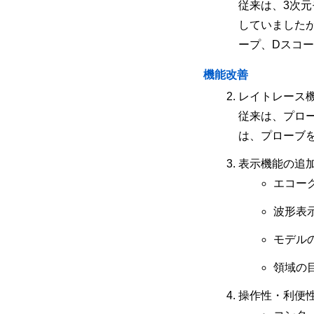
従来は、3次
していました
ープ、Dスコ
機能改善
レイトレース
従来は、プロ
は、プローブ
表示機能の追
エコー
波形表
モデル
領域の
操作性・利便