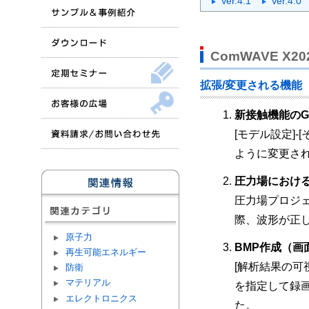
Ver.4.1
Ver.4.0
ComWAVE X
拡張/変更される機能
新接触機能のG
[モデル設定]
ように変更さ
圧力場におけ
圧力場プロジェ
際、波形が正
原子力
BMP作成（
再生可能エネルギー
[解析結果の可
防衛
マテリアル
を指定して録
エレクトロニクス
た。