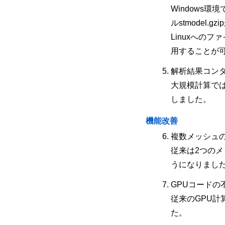
Windows環
ルstmodel
Linuxへのファ
用することが
解析結果コン
大規模計算で
しました。
機能改善
複数メッシュ
従来は2つの
うになりまし
GPUコードの
従来のGPU
た。