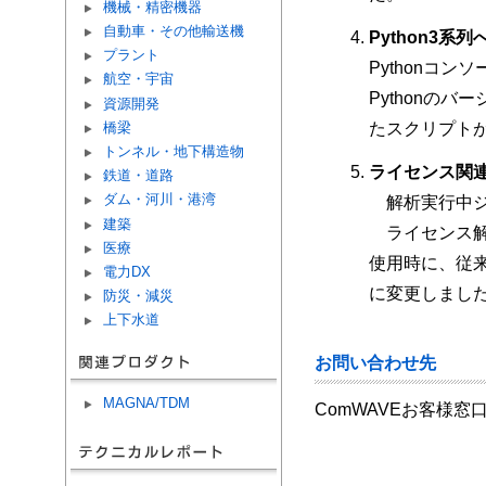
機械・精密機器
自動車・その他輸送機
Python3系
プラント
Pythonコ
航空・宇宙
Pythonのバ
資源開発
橋梁
たスクリプト
トンネル・地下構造物
ライセンス関
鉄道・道路
ダム・河川・港湾
解析実行中ジョブ確
建築
ライセンス解放ツ ー
医療
使用時に、従来の
電力DX
に変更しまし
防災・減災
上下水道
お問い合わせ先
MAGNA/TDM
ComWAVEお客様窓