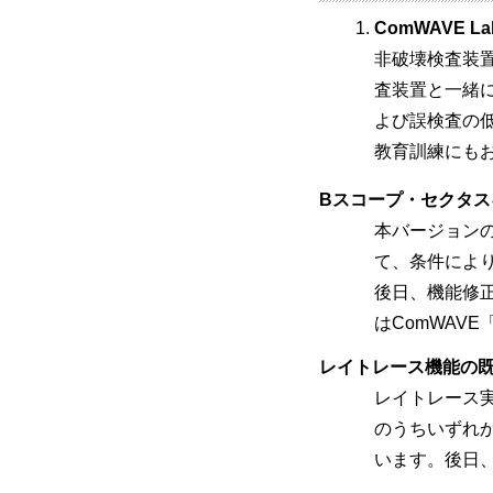
ComWAVE Lab
非破壊検査装
査装置と一緒
よび誤検査の
教育訓練にも
Bスコープ・セクタ
本バージョンのC
て、条件によ
後日、機能修
はComWAV
レイトレース機能の
レイトレース
のうちいずれ
います。後日