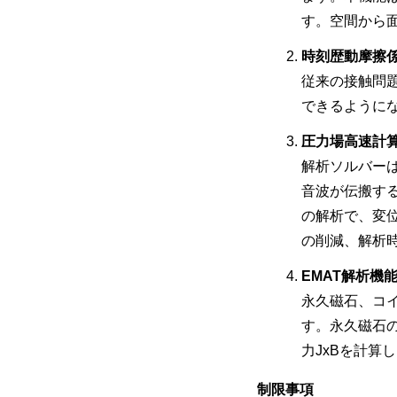
す。空間から
時刻歴動摩擦
従来の接触問
できるように
圧力場高速計
解析ソルバーは
音波が伝搬す
の解析で、変
の削減、解析
EMAT解析機
永久磁石、コイルから
す。永久磁石
力JxBを計
制限事項