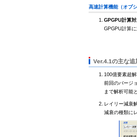
高速計算機能（オプ
GPGPU計算
GPGPU計算
Ver.4.1の主な
100億要素超
前回のバージョ
まで解析可能
レイリー減衰
減衰の種類に