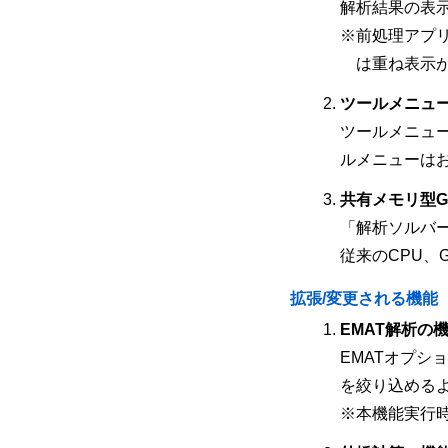
解析結果の表
※前処理アプリ
は重ね表示
ツールメニュ
ツールメニュ
ルメニューは
共有メモリ型G
「解析ソルバ
従来のCPU、
拡張/変更される機能
EMAT解析の
EMATオプシ
を絞り込める
※本機能実行