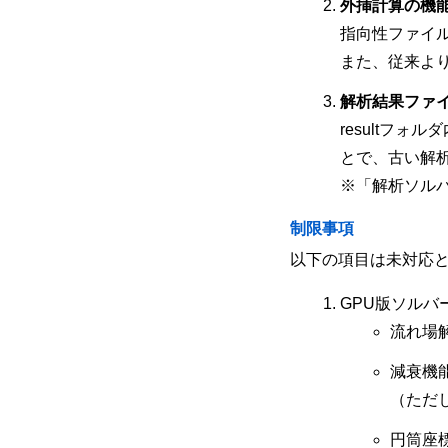
外挿計算の機
指向性ファイ
また、従来よ
解析結果ファ
resultフ
とで、古い解
※「解析ソル
制限事項
以下の項目は未対応
GPU版ソルバ
流れ場
減衰機
（ただ
円筒座