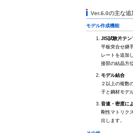
Ver.6.0の主な
モデル作成機能
JIS試験片テ
平板突合せ継
レートを追加
接部の結晶方
モデル結合
２以上の複数
子と鋼材モデ
音速・密度に
剛性マトリク
出します。