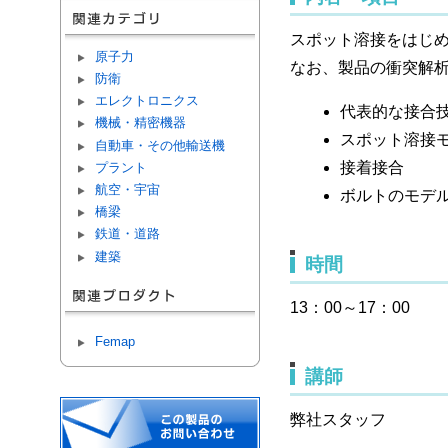
スポット溶接をはじ
原子力
なお、製品の衝突解
防衛
エレクトロニクス
代表的な接合
機械・精密機器
スポット溶接
自動車・その他輸送機
接着接合
プラント
航空・宇宙
ボルトのモデ
橋梁
鉄道・道路
建築
時間
13：00～17：00
Femap
講師
弊社スタッフ