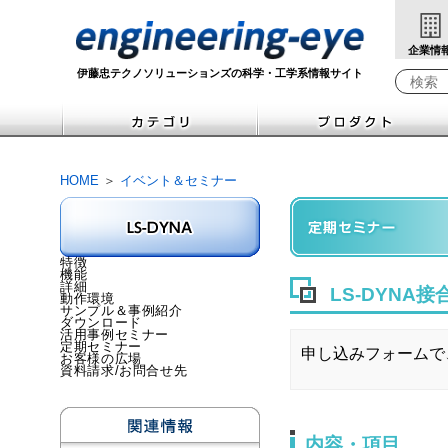
企業情
伊藤忠テクノソリューションズの科学・工学系情報サイト
Write yo
HOME
＞
イベント＆セミナー
特徴
機能
詳細
LS-DYN
動作環境
サンプル＆事例紹介
ダウンロード
活用事例セミナー
定期セミナー
申し込みフォームで
お客様の広場
資料請求/お問合せ先
内容・項目