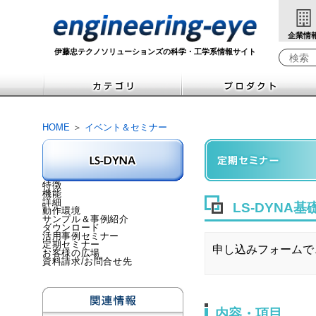
企業情
伊藤忠テクノソリューションズの科学・工学系情報サイト
Write yo
HOME
＞
イベント＆セミナー
特徴
機能
詳細
LS-DYNA
動作環境
サンプル＆事例紹介
ダウンロード
活用事例セミナー
定期セミナー
申し込みフォームで
お客様の広場
資料請求/お問合せ先
内容・項目