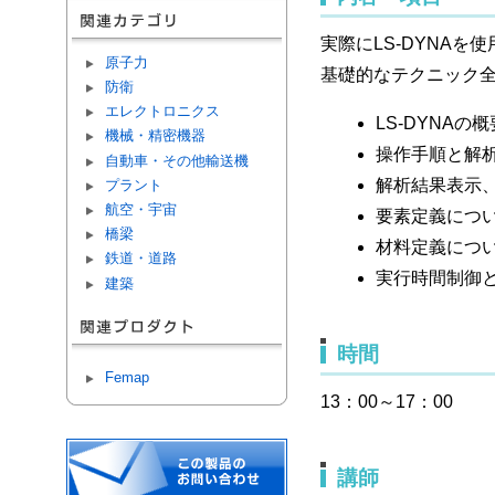
実際にLS-DYNA
原子力
基礎的なテクニック
防衛
エレクトロニクス
LS-DYNA
機械・精密機器
操作手順と解
自動車・その他輸送機
解析結果表示
プラント
航空・宇宙
要素定義につ
橋梁
材料定義につ
鉄道・道路
実行時間制御
建築
時間
Femap
13：00～17：00
講師