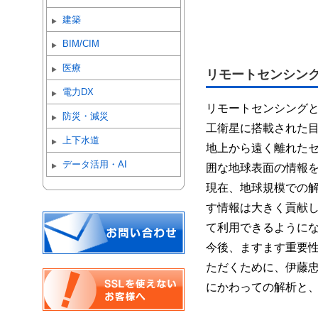
建築
BIM/CIM
医療
リモートセンシン
電力DX
リモートセンシング
防災・減災
工衛星に搭載された
上下水道
地上から遠く離れた
データ活用・AI
囲な地球表面の情報
現在、地球規模での
す情報は大きく貢献
て利用できるように
今後、ますます重要
ただくために、伊藤
にかわっての解析と