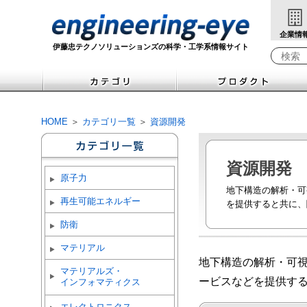
企業情
伊藤忠テクノソリューションズの科学・工学系情報サイト
検索キ
HOME
＞
カテゴリ一覧
＞
資源開発
資源開発
原子力
地下構造の解析・可
再生可能エネルギー
を提供すると共に、
防衛
マテリアル
地下構造の解析・可
マテリアルズ・
ービスなどを提供す
インフォマティクス
エレクトロニクス