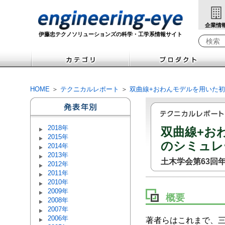
企業情
伊藤忠テクノソリューションズの科学・工学系情報サイト
検索キ
HOME
＞
テクニカルレポート
＞
双曲線+おわんモデルを用いた
2018年
双曲線+お
2015年
のシミュレ
2014年
2013年
土木学会第63回
2012年
2011年
2010年
2009年
概要
2008年
2007年
2006年
著者らはこれまで、三