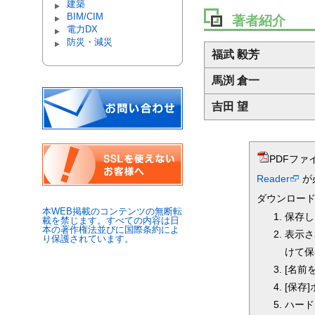
建築
BIM/CIM
著者紹介
電力DX
防災・減災
福武 毅芳
馬渕 倉一
吉田 望
PDFファ
Reader
が
ダウンロー
本WEB掲載のコンテンツの無断転
保存し
載を禁じます。すべての内容は日
本の著作権法並びに国際条約によ
表示さ
り保護されています。
けて保
[名前
[保存
ハード