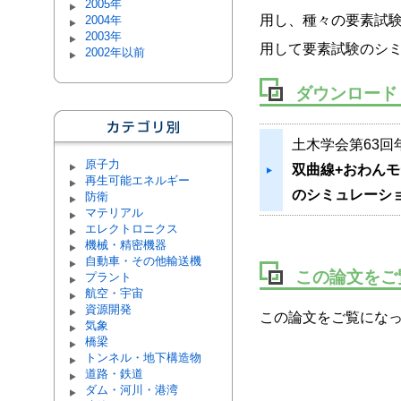
2005年
用し、種々の要素試
2004年
2003年
用して要素試験のシ
2002年以前
ダウンロード
土木学会第63回
原子力
双曲線+おわん
再生可能エネルギー
のシミュレーシ
防衛
マテリアル
エレクトロニクス
機械・精密機器
自動車・その他輸送機
この論文をご
プラント
航空・宇宙
資源開発
この論文をご覧になっ
気象
橋梁
トンネル・地下構造物
道路・鉄道
ダム・河川・港湾