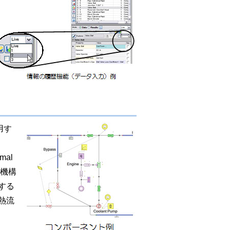
用す
al
る機構
する
熱流