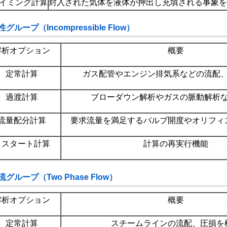
イミング計算
封入された気体を液体が押出し充填される事象を
グループ（Incompressible Flow）
解析オプション
概要
定常計算
ガス配管やエンジン排気系などの流配
過渡計算
ブローダウン解析やガスの脈動解析
流量配分計算
要求流量を満足するバルブ開度やオリフィ
リスタート計算
計算の再実行機能
グループ（Two Phase Flow）
解析オプション
概要
定常計算
スチームラインの流配、圧損を