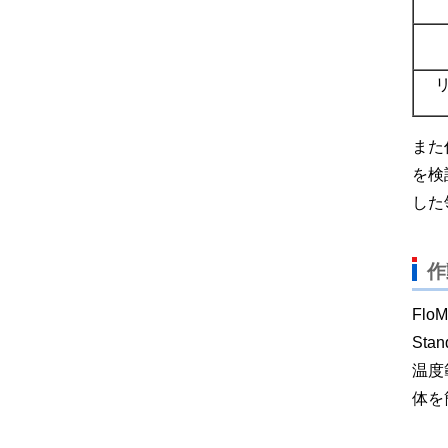
また
を検
した
作
Flo
Sta
温度
体を