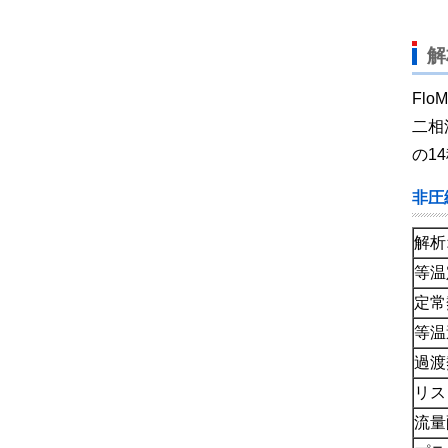
解
Fl
二相
の1
非圧縮
解析
等温
定常
等温
過渡
リス
流量