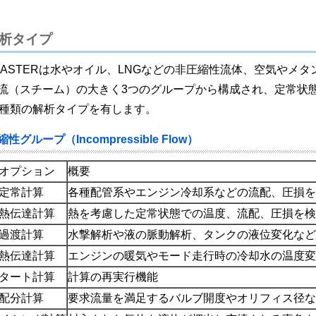
析タイプ
oMASTERは水やオイル、LNGなどの非圧縮性流体、空気やメ
流（スチーム）の大きく3つのグループから構成され、定常状
4種類の解析タイプを有します。
性グループ（Incompressible Flow）
オプション
概要
定常計算
各種配管系やエンジン冷却系などの流配、圧損を
熱伝達計算
熱を考慮した定常状態での温度、流配、圧損を検
過渡計算
水撃解析や液の脈動解析、タンクの液位変化など
熱伝達計算
エンジンの暖気やモード走行時の冷却水の温度変
タート計算
計算の再実行機能
配分計算
要求流量を満足するバルブ開度やオリフィス径な