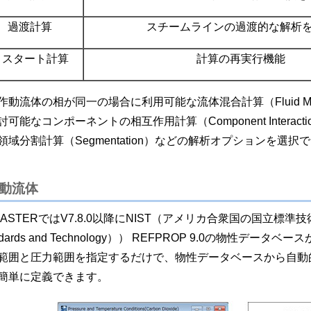
過渡計算
スチームラインの過渡的な解析
リスタート計算
計算の再実行機能
作動流体の相が同一の場合に利用可能な流体混合計算（Fluid M
討可能なコンポーネントの相互作用計算（Component Intera
領域分割計算（Segmentation）などの解析オプションを選択
動流体
MASTERではV7.8.0以降にNIST（アメリカ合衆国の国立標準技術研究所(Na
ndards and Technology）） REFPROP 9.0の物性
範囲と圧力範囲を指定するだけで、物性データベースから自動
簡単に定義できます。