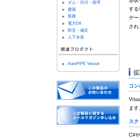
形状
ダム・河川・港湾
する
建築
医療
デー
電力DX
され
防災・減災
上下水道
AutoPIPE Vessel
拡
コン
Vi
ます
スク
C#