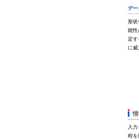
デー
形状
能性
定す
に威
情
入力
程を