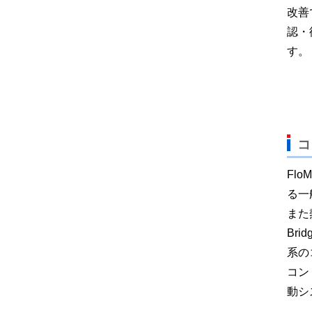
改善
認・
す。
コ
Fl
る一
また
Br
系の
コン
動シ