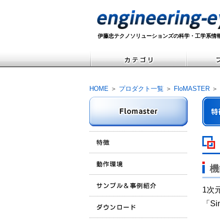
伊藤忠テクノソリューションズの科学・工学系情
HOME
＞
プロダクト一覧
＞
FloMASTER
＞
機
1次
「Si