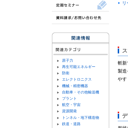
リ
ス
原子力
斬新
再生可能エネルギー
製造
防衛
やす
エレクトロニクス
機械・精密機器
自動車・その他輸送機
プラント
航空・宇宙
資源開発
デ
トンネル・地下構造物
鉄道・道路