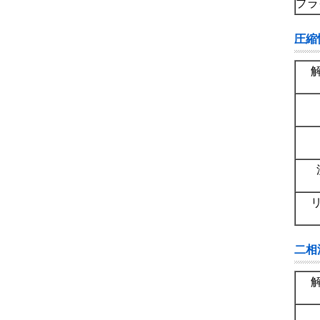
プラ
圧縮性
二相流