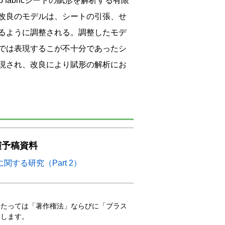
 fabricシートの賦形を解析する有限
改良のモデルは、シートの引張、せ
るように調整される。調整したモデ
では表現するこが不十分であったシ
現され、改良により賦形の解析にお
演予稿資料
する研究（Part 2）
当たっては「著作権法」ならびに「プラス
たします。