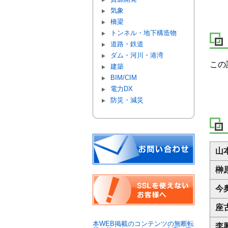
気象
橋梁
トンネル・地下構造物
道路・鉄道
ダム・河川・港湾
この
建築
BIM/CIM
電力DX
防災・減災
山
榊
今
座
本WEB掲載のコンテンツの無断転
李