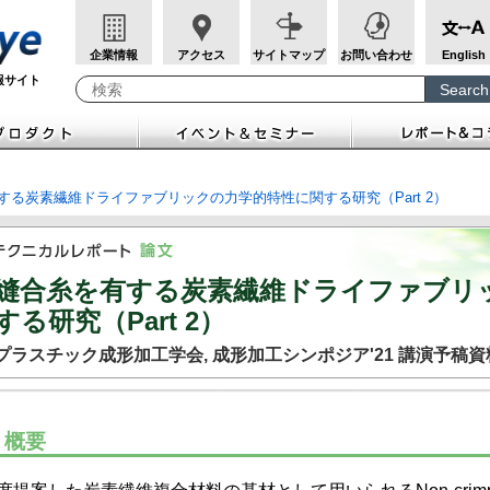
企業情報
アクセス
サイトマップ
お問い合わせ
English
報サイト
Search
Write your search query here
する炭素繊維ドライファブリックの力学的特性に関する研究（Part 2）
縫合糸を有する炭素繊維ドライファブリ
する研究（Part 2）
プラスチック成形加工学会, 成形加工シンポジア'21 講演予稿資
概要