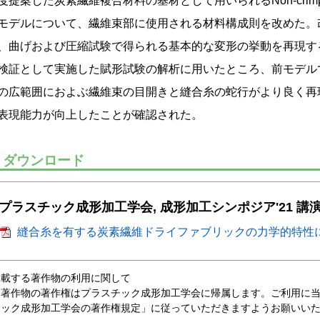
度提案した炭素繊維複合材料の基材として用いられるNon-crimp
モデルについて、繊維束部に使用される材料構成則を改めた。
、曲げおよび圧縮試験で得られる基本的な変形の挙動を再現す
検証として実施した賦形試験の解析に用いたところ、前モデル
の広範囲におよぶ繊維束の目開きと縫合糸の蛇行がより良く再
表現能力が向上したことが確認された。
ダウンロード
プラスチック成形加工学会, 成形加工シンポジア'21 講
縫合糸を有する炭素繊維ドライファブリックの力学的特性に関
掲載する著作物の利用に関して
本著作物の著作権はプラスチック成形加工学会に帰属します。ご利用に
チック成形加工学会の著作権規定」に従っていただきますようお願いい