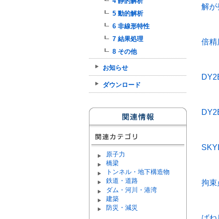
4 静的解析
解が
5 動的解析
6 非線形特性
7 結果処理
倍精
8 その他
お知らせ
DY
ダウンロード
DY
SK
原子力
橋梁
トンネル・地下構造物
鉄道・道路
拘束
ダム・河川・港湾
建築
防災・減災
ばね