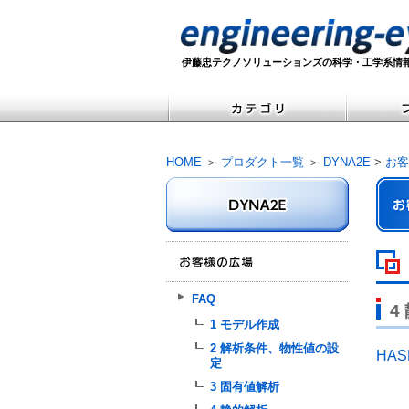
伊藤忠テクノソリューションズの科学・工学系情
HOME
＞
プロダクト一覧
＞
DYNA2E
>
お客
FAQ
4
1 モデル作成
2 解析条件、物性値の設
HA
定
3 固有値解析