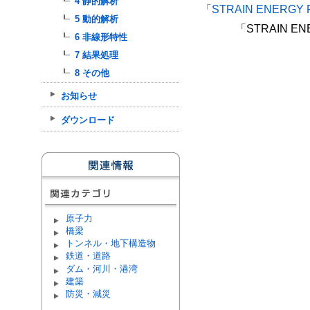
4 静的解析
「STRAIN ENERG
5 動的解析
「STRAIN E
6 非線形特性
7 結果処理
8 その他
お知らせ
ダウンロード
原子力
橋梁
トンネル・地下構造物
鉄道・道路
ダム・河川・港湾
建築
防災・減災