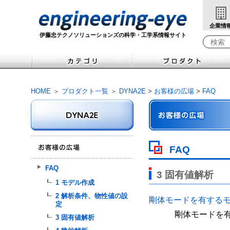
企業情
伊藤忠テクノソリューションズの科学・工学系情報サイト
検索キ
HOME
＞
プロダクト一覧
＞
DYNA2E
>
お客様の広場
>
FAQ
FAQ
FAQ
3 固有値解析
1 モデル作成
2 解析条件、物性値の設
剛体モードを有する
定
剛体モードを
3 固有値解析