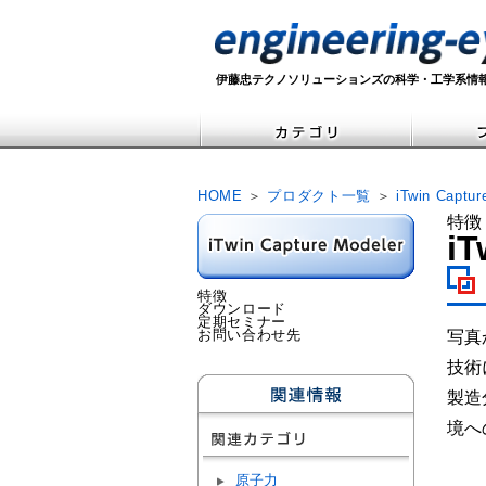
伊藤忠テクノソリューションズの科学・工学系情
HOME
＞
プロダクト一覧
＞
iTwin Captur
特徴
iT
特徴
ダウンロード
定期セミナー
お問い合わせ先
写真
技術
製造
境へ
原子力