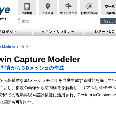
企業情報
アクセス
サイトマップ
お問い合わせ
English
報サイト
Search
Write your search query here
e Modeler
＞ 特徴
win Capture Modeler
写真から３Dメッシュの作成
から高精度な3Dメッシュモデルを自動生成する機能を備えています。SfM（S
により、複数の画像から空間構造を解析し、リアルな3Dモデ
分野での現場再現や設計検証に活用され、CesiumやOmnive
の展開も可能です。