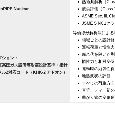
熱過渡解析（Clas
toPIPE Nuclear
疲労評価（Class 
ASME Sec. III, 
JSME S NC1
等価線形解析法による
領域ごとの設計修
運転荷重と慣性力
腐れ代を除いた剛
プション：
慣性力と相対変位
更高圧ガス設備等耐震設計基準・指針
運転時の縦弾性係
ベル2対応コード（KHK-2 アドオン）
地盤変状の評価
すべての荷重方向
直管、ティー部の
曲がり管の変形角