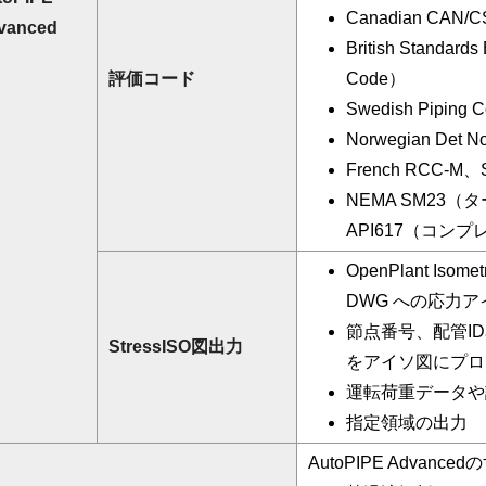
Canadian CAN/C
vanced
British Standar
評価コード
Code）
Swedish Piping
Norwegian Det 
French RCC-M
NEMA SM23（
API617（コン
OpenPlant Isom
DWG への応力
節点番号、配管I
StressISO図出力
をアイソ図にプロ
運転荷重データや
指定領域の出力
AutoPIPE Adva