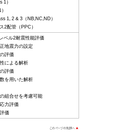
s 1）
1）
Class 1, 2 & 3（NB,NC,ND）
クラス2配管（PPC）
レベル2耐震性能評価
正地震力の設定
の評価
性による解析
の評価
数を用いた解析
の組合せを考慮可能
応力評価
評価