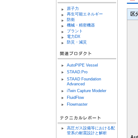
原子力
区
再生可能エネルギー
防衛
機械・精密機器
プラント
電力DX
防災・減災
AutoPIPE Vessel
STAAD.Pro
STAAD Foundation
Advanced
iTwin Capture Modeler
FluidFlow
Flowmaster
高圧ガス設備等における配
管系の耐震設計と解析
Au