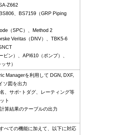
SA-Z662
ds BS806、BS7159（GRP Piping
 Code（SPC）、Method 2
Norske Veritas（DNV）、TBK5-6
、SNCT
タービン）、API610（ポンプ）、
プレッサ）
etric Managerを利用して DGN, DXF,
アイソ図を出力
D名、サポｰトダグ、レーティング等
ット
計算結果のテーブルの出力
ncedのすべての機能に加えて、以下に対応