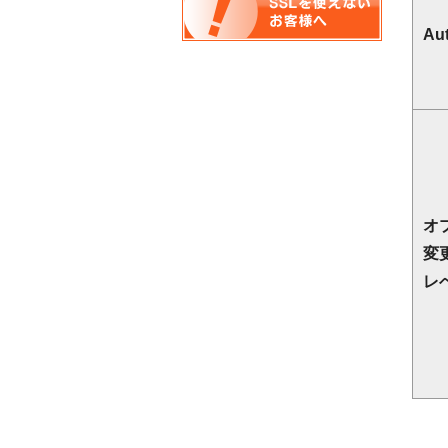
Au
オ
変
レ