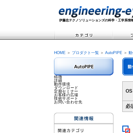
伊藤忠テクノソリューションズの科学・工学系情
HOME
＞
プロダクト一覧
＞
AutoPIPE
＞
動
特徴
詳細
動作環境
ダウンロード
OS
定期セミナー
お客様の広場
技術サポート
お問い合わせ先
必