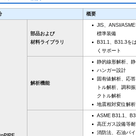
分
概要
JIS、ANSI/
部品および
標準装備
材料ライブラリ
B31.1、B31.
くサポート
静的線形解析、静
ハンガー設計
固有値解析、応答
解析機能
トル解析、調和振
クトル解析
地震相対変位解析
ASME B31.1、B3
高圧ガス設備等耐
消防法、石油パイ
toPIPE