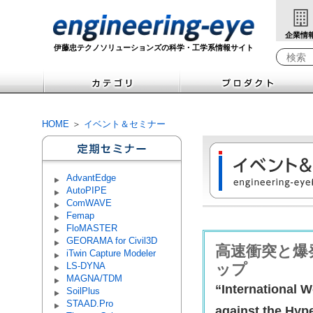
企業情
伊藤忠テクノソリューションズの科学・工学系情報サイト
検索キ
HOME
＞
イベント＆セミナー
AdvantEdge
AutoPIPE
ComWAVE
Femap
FloMASTER
GEORAMA for Civil3D
高速衝突と爆
iTwin Capture Modeler
LS-DYNA
ップ
MAGNA/TDM
“International 
SoilPlus
STAAD.Pro
against the Hyp