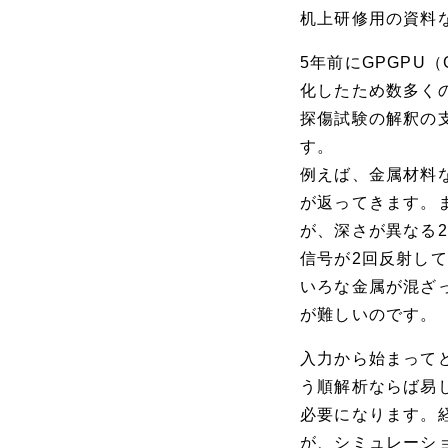
机上研修用の資料
5年前にGPGPU（Gene
化したため数多く
探傷試験の解釈の
す。
例えば、金属材料
が返ってきます。
が、深さが異なる
信号が2回反射し
いろな金属が混ざ
が難しいのです。
入力から始まって
う順解析ならば易
必要になります。
が、シミュレーシ