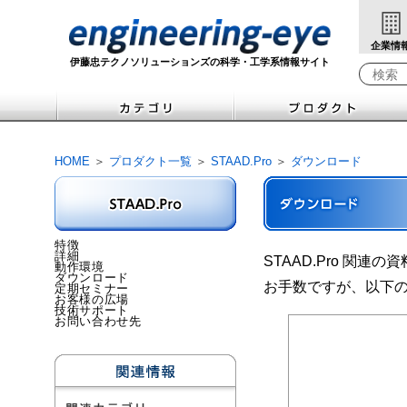
企業情
伊藤忠テクノソリューションズの科学・工学系情報サイト
検索キ
HOME
＞
プロダクト一覧
＞
STAAD.Pro
＞
ダウンロード
特徴
詳細
STAAD.Pro 関
動作環境
ダウンロード
お手数ですが、以下
定期セミナー
お客様の広場
技術サポート
お問い合わせ先